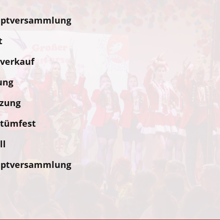
ptversammlung
t
verkauf
ung
zung
tümfest
ll
ptversammlung